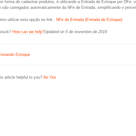
or forma de cadastrar produtos, é utilizando a Entrada de Estoque por DFe, u
o são carregados automaticamente da NFe de Entrada, simplificando o process
omo utilizar esta opção no link:
NFe de Entrada (Entrada de Estoque)
 stuck?
How can we help?
Updated on 5 de novembro de 2019
ionando Estoque
gation
s article helpful to you?
No
Yes