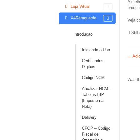
A melh
Loja Vitual
produt
X4Retaguarda
Veja c
Still
Introdução
Iniciando o Uso
Doc
← Adic
Certificados
navi
Digitais
Código NCM
Was thi
Atualizar NCM –
Tabelas IBP
(Imposto na
Nota)
Delivery
CFOP – Código
Fiscal de