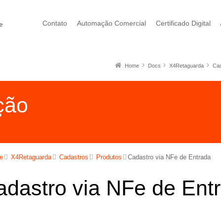
Contato
Automação Comercial
Certificado Digital
Home
Docs
X4Retaguarda
Cad
ção
e
X4Retaguarda
Cadastros
Produtos
Cadastro via NFe de Entrada
adastro via NFe de Ent