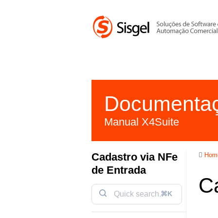
You are here:
Documenta
Manual X4Suite
Cadastro via NFe
Hom
de Entrada
C
⌘K