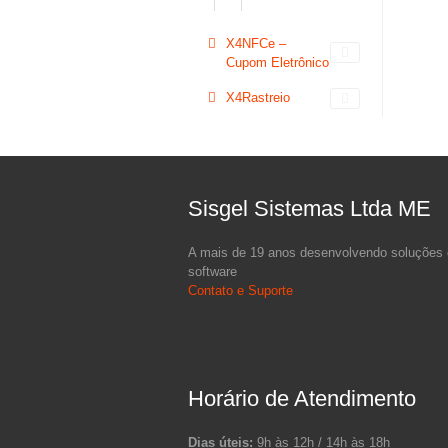
X4NFCe –
Cupom Eletrônico
X4Rastreio
Sisgel Sistemas Ltda ME
A mais de 19 anos desenvolvendo soluções
software
Contato e Suporte
Horário de Atendimento
Dias úteis:
9h às 12h / 14h às 18h