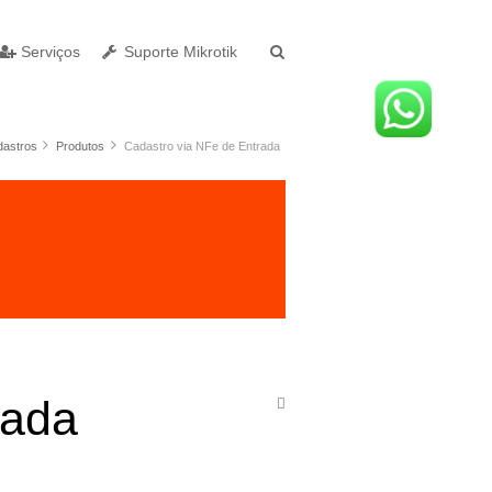
Serviços
Suporte Mikrotik
astros
Produtos
Cadastro via NFe de Entrada
rada