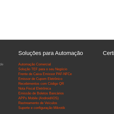
Soluções para Automação
Cert
 de
Automação Comercial
Solução TEF para o seu Negócio
Frente de Caixa Emissor PAF-NFCe
Emissor de Cupom Eletrônico
Recebimentos com Código QR
Nota Fiscal Eletrônica
Emissão de Boletos Bancários
APPs Mobile (Android/iOS)
Rastreamento de Veículos
Suporte e configuração Mikrotik