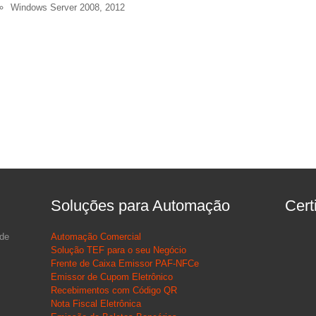
Windows Server 2008, 2012
Soluções para Automação
Cert
 de
Automação Comercial
Solução TEF para o seu Negócio
Frente de Caixa Emissor PAF-NFCe
Emissor de Cupom Eletrônico
Recebimentos com Código QR
Nota Fiscal Eletrônica