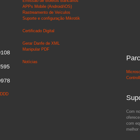
Emissão de Boletos Bancários
APPs Mobile (Android/iOS)
Rastreamento de Veículos
Suporte e configuração Mikrotik
Certificado Digital
Gerar Danfe de XML
Manipular PDF
9108
Parc
Notícias
2595
Microso
Control
0978
r DDD
Supo
Com nos
oferece
com equ
melhor