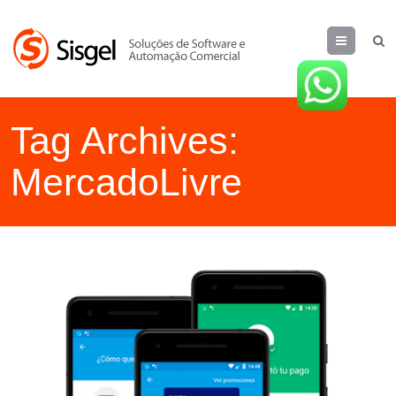
Menu
Tag Archives:
MercadoLivre