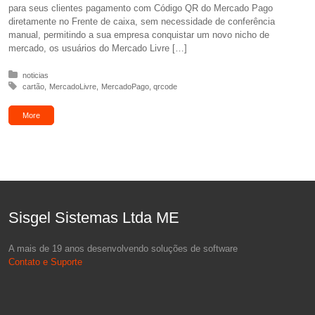
para seus clientes pagamento com Código QR do Mercado Pago
diretamente no Frente de caixa, sem necessidade de conferência
manual, permitindo a sua empresa conquistar um novo nicho de
mercado, os usuários do Mercado Livre […]
Posted in:
noticias
Tagged with:
cartão
MercadoLivre
MercadoPago
qrcode
More
Sisgel Sistemas Ltda ME
A mais de 19 anos desenvolvendo soluções de software
Contato e Suporte