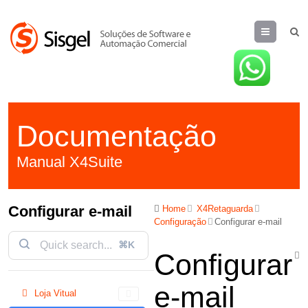
Menu
Documentação
Manual X4Suite
Configurar e-mail
Home
X4Retaguarda
Configuração
Configurar e-mail
⌘K
Configurar
e-mail
Loja Vitual